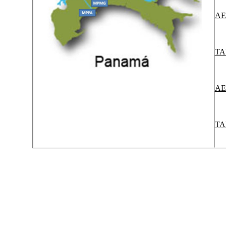
AE
TA
AE
TA